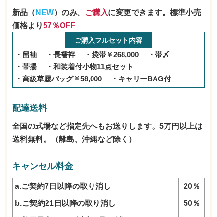
新品（
NEW
）のみ、
ご購入
に変更できます。標準小売
価格より
57％OFF
ご購入フルセット内容
留袖
長襦袢
袋帯￥268,000
帯〆
帯揚
和装着付小物11点セット
高級草履バッグ￥58,000
キャリーBAG付
配達送料
全国の式場など指定先へもお送りします。5万円以上は
送料無料。（離島、沖縄など除く）
キャンセル料金
a.ご契約7日以降の取り消し
20％
b.ご契約21日以降の取り消し
50％