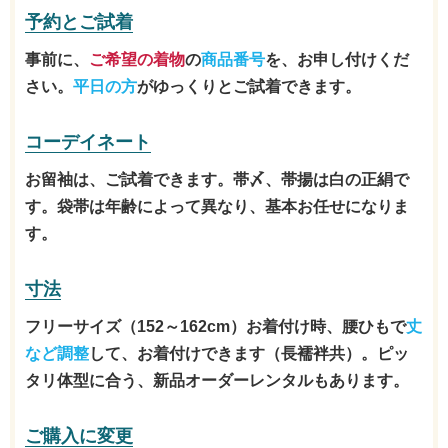
予約とご試着
事前に、
ご希望の着物
の
商品番号
を、お申し付けくだ
さい。
平日の方
がゆっくりとご試着できます。
コーデイネート
お留袖は、ご試着できます。帯〆、帯揚は白の正絹で
す。袋帯は年齢によって異なり、基本お任せになりま
す。
寸法
フリーサイズ（152～162cm）お着付け時、腰ひもで
丈
など調整
して、お着付けできます（長襦袢共）。ピッ
タリ体型に合う、新品オーダーレンタルもあります。
ご購入に変更