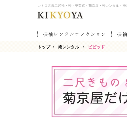
レトロ古典二尺袖・袴・卒業式・菊京屋・袴レンタル・神
振袖レンタルコレクション
振
トップ
袴レンタル
ビビッド