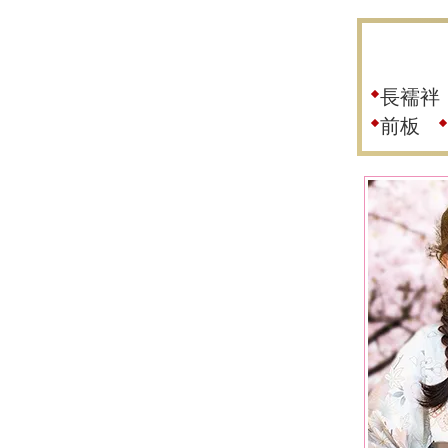
長襦袢
前板