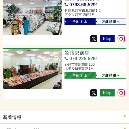
0798-68-5291
兵庫県西宮市北口町1-1
アクタ西宮 西館2F
予約する
店舗詳細へ
姫路駅前店
079-225-5291
姫路市南駅前町100
ホテル日航姫路1F
予約する
店舗詳細へ
新着情報