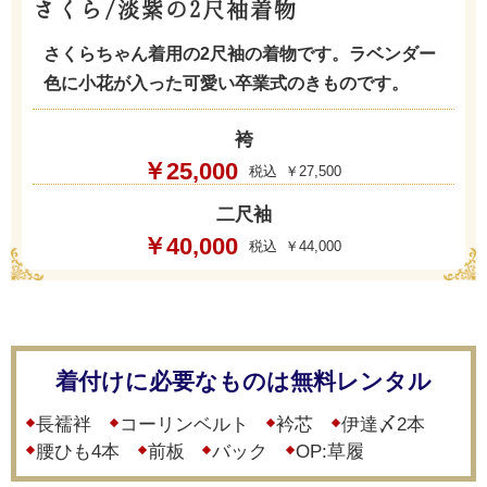
さくら/淡紫の2尺袖着物
さくらちゃん着用の2尺袖の着物です。ラベンダー
色に小花が入った可愛い卒業式のきものです。
袴
￥25,000
￥27,500
二尺袖
￥40,000
￥44,000
着付けに必要なものは無料レンタル
長襦袢
コーリンベルト
衿芯
伊達〆2本
腰ひも4本
前板
バック
OP:草履