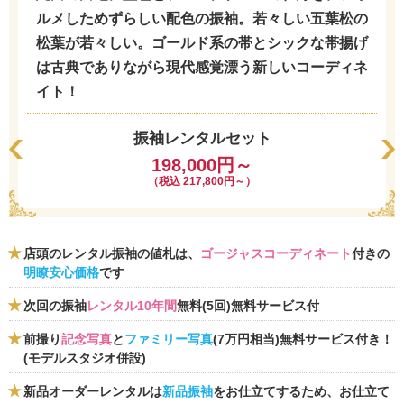
ルメしためずらしい配色の振袖。若々しい五葉松の
松葉が若々しい。ゴールド系の帯とシックな帯揚げ
は古典でありながら現代感覚漂う新しいコーディネ
イト！
振袖レンタルセット
198,000円～
（税込 217,800円～）
店頭のレンタル振袖の値札は、
ゴージャスコーディネート
付きの
明瞭安心価格
です
次回の振袖
レンタル10年間
無料(5回)無料サービス付
前撮り
記念写真
と
ファミリー写真
(7万円相当)無料サービス付き！
(モデルスタジオ併設)
新品オーダーレンタルは
新品振袖
をお仕立てするため、お仕立て