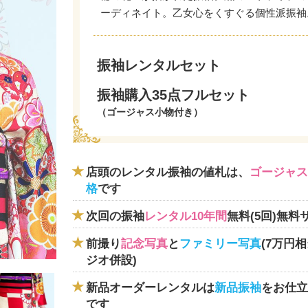
ーディネイト。乙女心をくすぐる個性派振袖
振袖レンタルセット
振袖購入35点フルセット
（ゴージャス小物付き）
店頭のレンタル振袖の値札は、
ゴージャス
格
です
次回の振袖
レンタル10年間
無料(5回)無料
前撮り
記念写真
と
ファミリー写真
(7万円
ジオ併設)
新品オーダーレンタルは
新品振袖
をお仕立
です