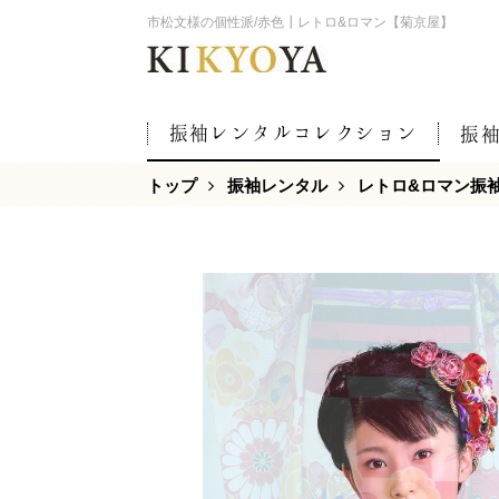
市松文様の個性派/赤色┃レトロ&ロマン【菊京屋】
振袖レンタルコレクション
振
トップ
振袖レンタル
レトロ&ロマン振