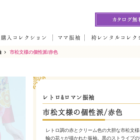
袖購入コレクション
ママ振袖
袴レンタルコレク
袖
市松文様の個性派/赤色
レトロ&ロマン振袖
市松文様の個性派/赤色
レトロ調の赤とクリーム色の大胆な市松文様
輪の花々が描かれた振袖。黒のストライプの