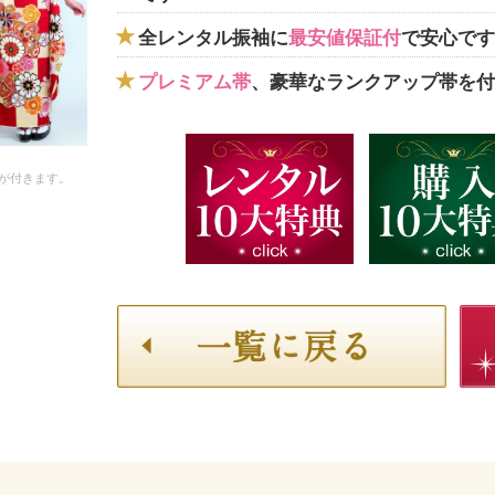
全レンタル振袖に
最安値保証付
で安心です
プレミアム帯
、豪華なランクアップ帯を付
が付きます。