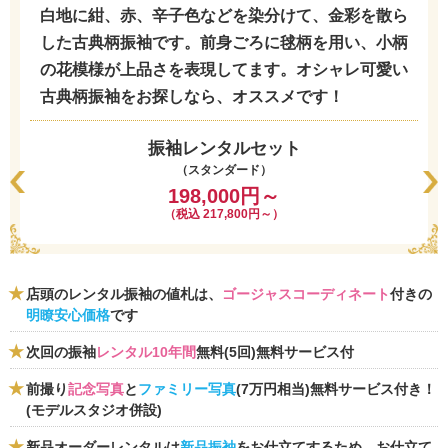
白地に紺、赤、辛子色などを染分けて、金彩を散ら
した古典柄振袖です。前身ごろに毬柄を用い、小柄
の花模様が上品さを表現してます。オシャレ可愛い
古典柄振袖をお探しなら、オススメです！
振袖レンタルセット
（スタンダード）
198,000円～
（税込 217,800円～）
店頭のレンタル振袖の値札は、
ゴージャスコーディネート
付きの
明瞭安心価格
です
次回の振袖
レンタル10年間
無料(5回)無料サービス付
前撮り
記念写真
と
ファミリー写真
(7万円相当)無料サービス付き！
(モデルスタジオ併設)
新品オーダーレンタルは
新品振袖
をお仕立てするため、お仕立て