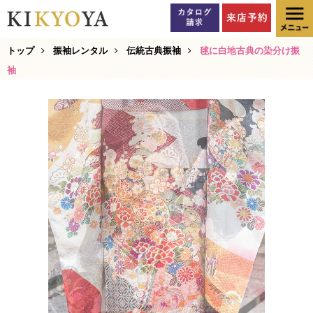
トップ
振袖レンタル
伝統古典振袖
毬に白地古典の染分け振
袖