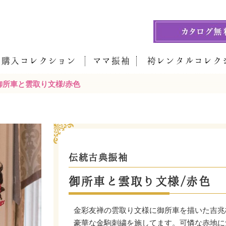
袖購入コレクション
ママ振袖
袴レンタルコレク
御所車と雲取り文様/赤色
伝統古典振袖
御所車と雲取り文様/赤色
金彩友禅の雲取り文様に御所車を描いた吉兆
豪華な金駒刺繍を施してます。可憐な赤地に