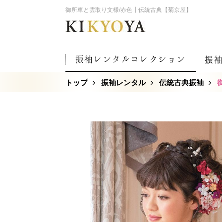
御所車と雲取り文様/赤色┃伝統古典【菊京屋】
振袖レンタルコレクション
振
トップ
振袖レンタル
伝統古典振袖