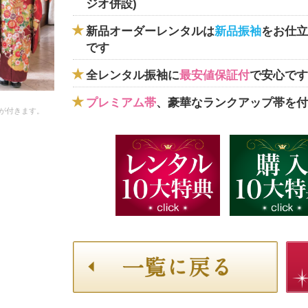
ジオ併設)
新品オーダーレンタルは
新品振袖
をお仕立
です
全レンタル振袖に
最安値保証付
で安心です
プレミアム帯
、豪華なランクアップ帯を付
が付きます。