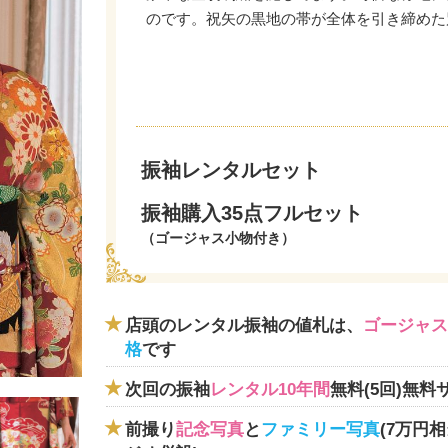
のです。祝矢の黒地の帯が全体を引き締めた
振袖レンタルセット
振袖購入35点フルセット
（ゴージャス小物付き）
店頭のレンタル振袖の値札は、
ゴージャス
格
です
次回の振袖
レンタル10年間
無料(5回)無料
前撮り
記念写真
と
ファミリー写真
(7万円