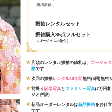
典柄振袖。
振袖レンタルセット
振袖購入35点フルセット
（ゴージャス小物付）
店頭のレンタル振袖の値札は、
ゴージャス
格
です
次回の振袖
レンタル10年間
無料(5回)無料
前撮り
記念写真
と
ファミリー写真
(7万円
ジオ併設)
新品オーダーレンタルは
新品振袖
をお仕立
です