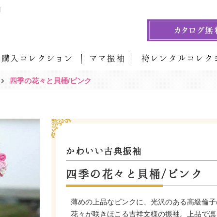
】
袖購入コレクション
ママ振袖
袴レンタルコレク
四季の花々と貝桶/ピンク
かわいい古典振袖
四季の花々と貝桶/ピンク
薄めの上品なピンクに、光沢のある高級倫子
花々が咲きほこる吉祥文様の振袖。上品で凛