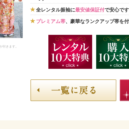
全レンタル振袖に
最安値保証付
で安心です
プレミアム帯
、豪華なランクアップ帯を付
が付きます。