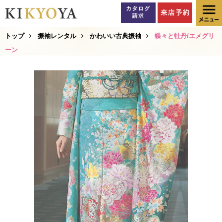
トップ
振袖レンタル
かわいい古典振袖
蝶々と牡丹/エメグリ
ーン