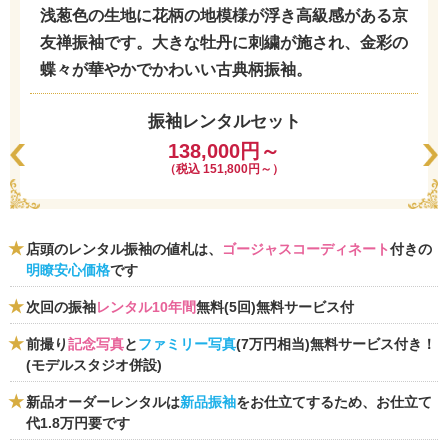
浅葱色の生地に花柄の地模様が浮き高級感がある京
友禅振袖です。大きな牡丹に刺繍が施され、金彩の
蝶々が華やかでかわいい古典柄振袖。
振袖レンタルセット
138,000円～
（税込 151,800円～）
店頭のレンタル振袖の値札は、
ゴージャスコーディネート
付きの
明瞭安心価格
です
次回の振袖
レンタル10年間
無料(5回)無料サービス付
前撮り
記念写真
と
ファミリー写真
(7万円相当)無料サービス付き！
(モデルスタジオ併設)
新品オーダーレンタルは
新品振袖
をお仕立てするため、お仕立て
代1.8万円要です