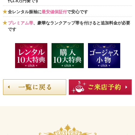
代1.8万円要です
全レンタル振袖に
最安値保証付
で安心です
プレミアム帯
、豪華なランクアップ帯を付けると追加料金が必要
です