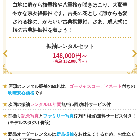
白地に肩から枝垂桜や八重桜が咲きほこり、大変華
やかな京友禅振袖です。吉兆の花として誰からも愛
される桜の、かわいい古典柄振袖。さあ、成人式に
桜の古典柄振袖を着よう！
振袖レンタルセット
148,000円～
（税込 162,800円～）
店頭のレンタル振袖の値札は、
ゴージャスコーディネート
付きの
明瞭安心価格
です
次回の振袖
レンタル10年間
無料(5回)無料サービス付
前撮り
記念写真
と
ファミリー写真
(7万円相当)無料サービス付き！
(モデルスタジオ併設)
新品オーダーレンタルは
新品振袖
をお仕立てするため、お仕立て