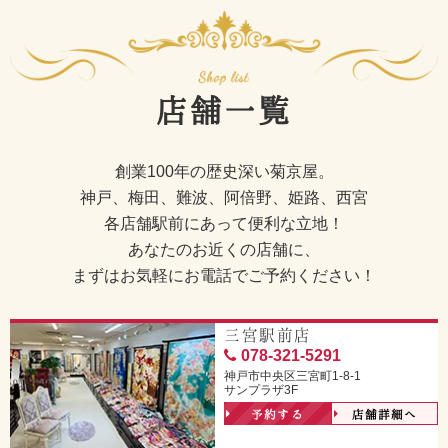
店舗一覧
創業100年の歴史深い菊京屋。
神戸、梅田、難波、阿倍野、姫路、西宮
各店舗駅前にあって便利な立地！
あなたのお近くの店舗に、
まずはお気軽にお電話でご予約ください！
三宮駅前店
078-321-5291
神戸市中央区三宮町1-8-1
サンプラザ3F
予約する
店舗詳細へ