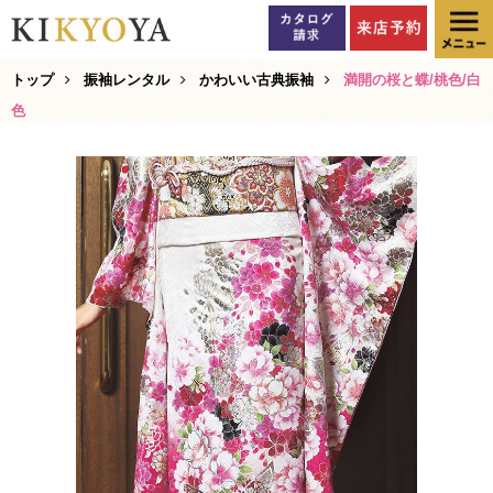
トップ
振袖レンタル
かわいい古典振袖
満開の桜と蝶/桃色/白
色