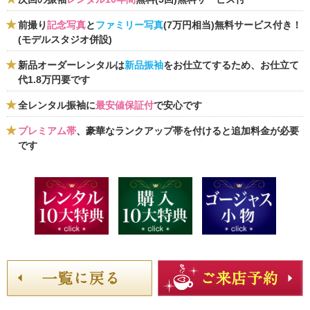
前撮り
記念写真
と
ファミリー写真
(7万円相当)無料サービス付き！
(モデルスタジオ併設)
新品オーダーレンタルは
新品振袖
をお仕立てするため、お仕立て
代1.8万円要です
全レンタル振袖に
最安値保証付
で安心です
プレミアム帯
、豪華なランクアップ帯を付けると追加料金が必要
です