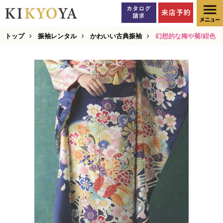
トップ
振袖レンタル
かわいい古典振袖
幻想的な梅や菊/紺色