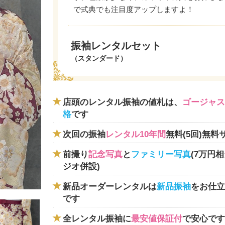
で式典でも注目度アップしますよ！
振袖レンタルセット
（スタンダード）
店頭のレンタル振袖の値札は、
ゴージャス
格
です
次回の振袖
レンタル10年間
無料(5回)無料
前撮り
記念写真
と
ファミリー写真
(7万円
ジオ併設)
新品オーダーレンタルは
新品振袖
をお仕立
です
全レンタル振袖に
最安値保証付
で安心です