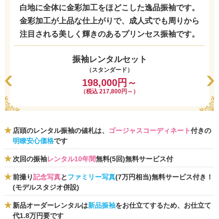
白地に全体に金彩加工をほどこした逸品振袖です。
金彩加工が上品な仕上がりで、成人式でも周りから
注目される美しく輝きのあるプリンセス振袖です。
振袖レンタルセット
（スタンダード）
198,000円～
（税込 217,800円～）
店頭のレンタル振袖の値札は、
ゴージャスコーディネート
付きの
明瞭安心価格
です
次回の振袖
レンタル10年間
無料(5回)無料サービス付
前撮り
記念写真
と
ファミリー写真
(7万円相当)無料サービス付き！
(モデルスタジオ併設)
新品オーダーレンタルは
新品振袖
をお仕立てするため、お仕立て
代1.8万円要です