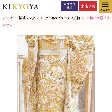
トップ
振袖レンタル
クール&ビューティ振袖
白地に金彩プリ
ンセス