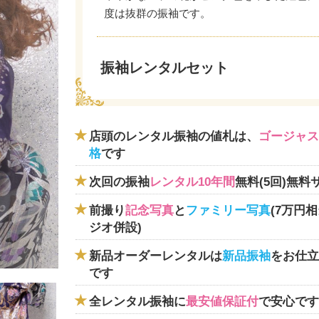
度は抜群の振袖です。
振袖レンタルセット
店頭のレンタル振袖の値札は、
ゴージャス
格
です
次回の振袖
レンタル10年間
無料(5回)無料
前撮り
記念写真
と
ファミリー写真
(7万円
ジオ併設)
新品オーダーレンタルは
新品振袖
をお仕立
です
全レンタル振袖に
最安値保証付
で安心です