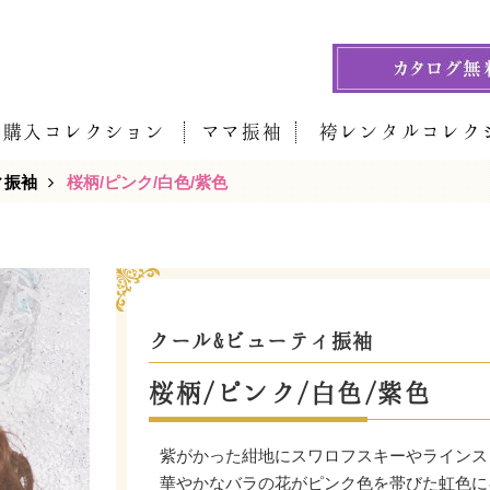
袖購入コレクション
ママ振袖
袴レンタルコレク
ィ振袖
桜柄/ピンク/白色/紫色
クール&ビューティ振袖
桜柄/ピンク/白色/紫色
紫がかった紺地にスワロフスキーやラインス
華やかなバラの花がピンク色を帯びた虹色に