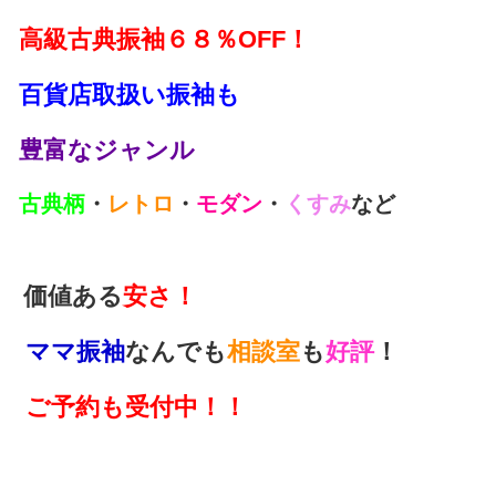
高級古典振袖６８％OFF！
百貨店取扱い振袖も
豊富なジャンル
古典柄
・
レトロ
・
モダン
・
くすみ
など
価値ある
安さ！
ママ振袖
なんでも
相談室
も
好評
！
ご予約も受付中！！