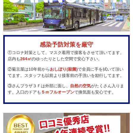
感染予防対策を厳守
①コロナ対策として、マスク着用で接客をさせて頂いてます。
店内も
264㎡
のゆったりとした空間で安心下さい。
②菊京屋は10年前から
おしぼり(殺菌)
で全員に手を拭いて頂い
てます。スタッフも以前より接客前の手洗いを励行してます。
③さんプラザ３Ｆは外部に面し、
自然の空気
がたくさん入りま
す。入口のドアも
５ｍフルオープン
で換気面も安心です。