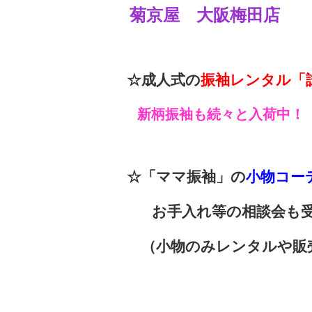
菊京屋 大阪梅田店
☆成人式の
振袖レンタル「
新柄振袖も続々と入荷中！
☆「ママ振袖」の
小物コー
お手入れ等の相談会も受
（小物のみレンタルや販