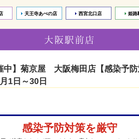
店
天王寺あべの店
西宮北口店
姫路
大阪駅前店
催中】菊京屋 大阪梅田店【感染予
月1日～30日
感染予防対策を厳守