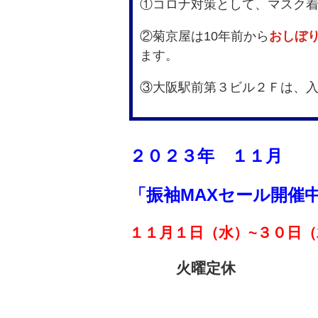
①コロナ対策として、マスク
②菊京屋は10年前から
おしぼり
ます。
③大阪駅前第３ビル２Ｆは、
２０２３年 １１月
「振袖MAXセール開催
１１月１日（水）~３０日（
火曜定休