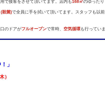
着用で接客をさせて頂いてます。店内も
168㎡
のゆったり
(殺菌)
で全員に手を拭いて頂いてます。スタッフも以前
入口のドアが
フルオープン
で常時、
空気循環
も行ってい
中！」
木）