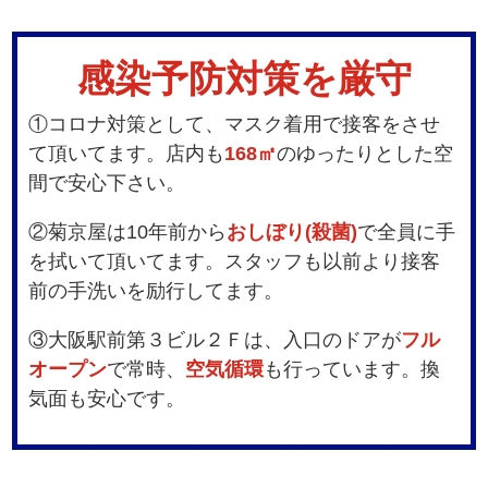
感染予防対策を厳守
①コロナ対策として、マスク着用で接客をさせ
て頂いてます。店内も
168㎡
のゆったりとした空
間で安心下さい。
②菊京屋は10年前から
おしぼり(殺菌)
で全員に手
を拭いて頂いてます。スタッフも以前より接客
前の手洗いを励行してます。
③大阪駅前第３ビル２Ｆは、入口のドアが
フル
オープン
で常時、
空気循環
も行っています。換
気面も安心です。