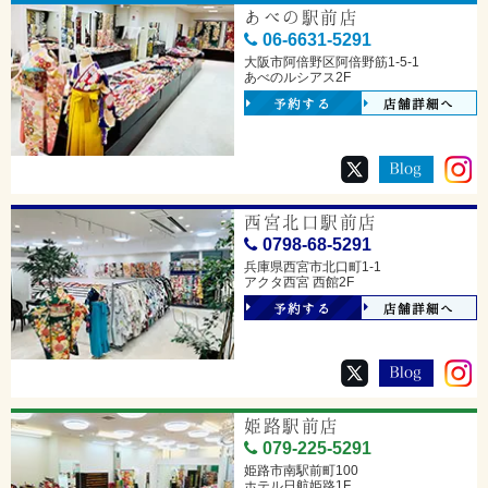
あべの駅前店
06-6631-5291
大阪市阿倍野区阿倍野筋1-5-1
あべのルシアス2F
予約する
店舗詳細へ
西宮北口駅前店
0798-68-5291
兵庫県西宮市北口町1-1
アクタ西宮 西館2F
予約する
店舗詳細へ
姫路駅前店
079-225-5291
姫路市南駅前町100
ホテル日航姫路1F