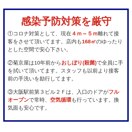
感染予防対策を厳守
①コロナ対策として、現在
４ｍ～５ｍ
離れて接
客をさせて頂いてます。店内も
168㎡
のゆったり
とした空間で安心下さい。
②菊京屋は10年前から
おしぼり(殺菌)
で全員に手
を拭いて頂いてます。スタッフも以前より接客
前の手洗いを励行してます。
③大阪駅前第３ビル２Ｆは、入口のドアが
フル
オープン
で常時、
空気循環
も行っています。換
気面も安心です。