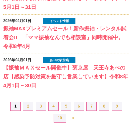
5月1日～31日
2026年04月01日
イベント情報
振袖MAXプレミアムセール！新作振袖・レンタル試
着会!! 「ママ振袖なんでも相談室」同時開催中。
令和8年4月
2026年04月01日
あべの駅前店
【振袖ＭＡＸセール開催中】菊京屋 天王寺あべの
店【感染予防対策を厳守し営業しています】令和8年
4月1日～30日
1
2
3
4
5
6
7
8
9
10
>