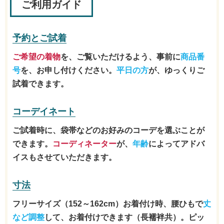
ご利用ガイド
予約とご試着
ご希望の着物
を、ご覧いただけるよう、事前に
商品番
号
を、お申し付けください。
平日の方
が、ゆっくりご
試着できます。
コーデイネート
ご試着時に、袋帯などのお好みのコーデを選ぶことが
できます。
コーディネーター
が、
年齢
によってアドバ
イスもさせていただきます。
寸法
フリーサイズ（152～162cm）お着付け時、腰ひもで
丈
など調整
して、お着付けできます（長襦袢共）。ピッ