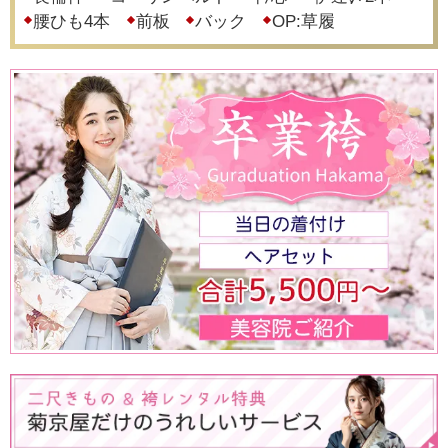
腰ひも4本
前板
バック
OP:草履