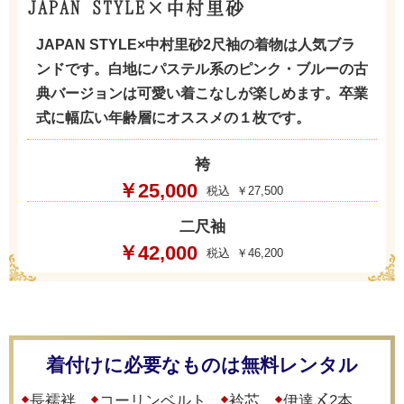
JAPAN STYLE×中村里砂
JAPAN STYLE×中村里砂2尺袖の着物は人気ブラ
ンドです。白地にパステル系のピンク・ブルーの古
典バージョンは可愛い着こなしが楽しめます。卒業
式に幅広い年齢層にオススメの１枚です。
袴
￥25,000
￥27,500
二尺袖
￥42,000
￥46,200
着付けに必要なものは無料レンタル
長襦袢
コーリンベルト
衿芯
伊達〆2本