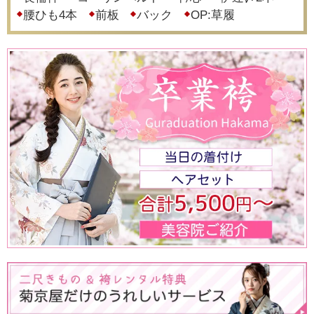
腰ひも4本
前板
バック
OP:草履