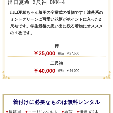
出口夏希 2尺袖 DNN-4
出口夏希ちゃん着用の卒業式の着物です！清楚系の
ミントグリーンに可愛い花柄がポイントに入った2
尺袖です。学生最後の思い出に残る着物にオススメ
の１枚です。
袴
￥25,000
￥27,500
二尺袖
￥40,000
￥44,000
着付けに必要なものは無料レンタル
長襦袢
コーリンベルト
衿芯
伊達〆2本