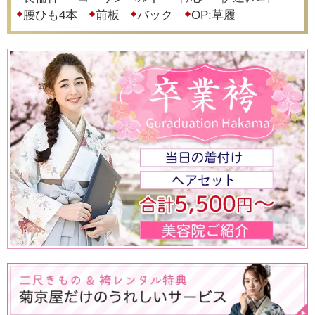
腰ひも4本
前板
バック
OP:草履