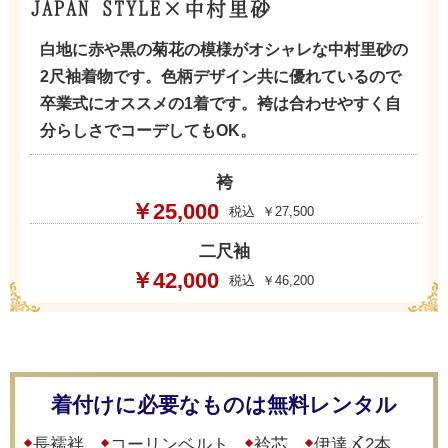
JAPAN STYLE×中村里砂
白地に赤や黒の菊花の模様がオシャレな中村里砂の
2尺袖着物です。色柄デザイン共に優れているので
卒業式にオススメの1着です。袴は合わせやすく自
分らしさでコーデしてもOK。
袴
￥25,000
￥27,500
二尺袖
￥42,000
￥46,200
着付けに必要なものは無料レンタル
長襦袢
コーリンベルト
衿芯
伊達〆2本