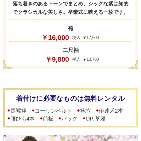
落ち着きのあるトーンでまとめ、シックな紫は知的
でクラシカルな美しさ。卒業式に映える一枚です。
袴
￥16,000
￥17,600
二尺袖
￥9,800
￥10,780
着付けに必要なものは無料レンタル
長襦袢
コーリンベルト
衿芯
伊達〆2本
腰ひも4本
前板
バック
OP:草履