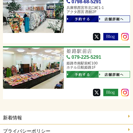
0798-68-5291
兵庫県西宮市北口町1-1
アクタ西宮 西館2F
予約する
店舗詳細へ
姫路駅前店
079-225-5291
姫路市南駅前町100
ホテル日航姫路1F
予約する
店舗詳細へ
新着情報
プライバシーポリシー