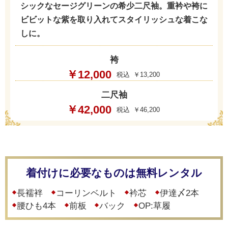
シックなセージグリーンの希少二尺袖。重衿や袴に
ビビットな紫を取り入れてスタイリッシュな着こな
しに。
袴
￥12,000
￥13,200
二尺袖
￥42,000
￥46,200
着付けに必要なものは無料レンタル
長襦袢
コーリンベルト
衿芯
伊達〆2本
腰ひも4本
前板
バック
OP:草履