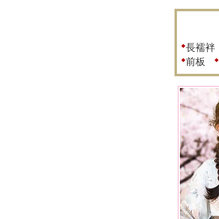
長襦袢
前板