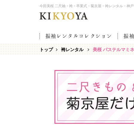
今田美桜 二尺袖・袴・卒業式・菊京屋・袴レンタル・神
振袖レンタルコレクション
振
トップ
袴レンタル
美桜 パステルマミ