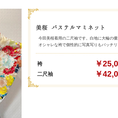
美桜 パステルマミネット
今田美桜着用の二尺袖です。白地に大輪の優
オシャレな袴で個性的に写真写りもバッチリ
￥25,
袴
￥42,
二尺袖