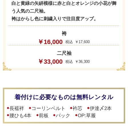
白と黄緑の矢絣模様に赤と白とオレンジの小花が舞
う人気の二尺袖。
袴はからし色に刺繍入りで注目度アップ。
袴
￥16,000
￥17,600
二尺袖
￥33,000
￥36,300
着付けに必要なものは無料レンタル
長襦袢
コーリンベルト
衿芯
伊達〆2本
腰ひも4本
前板
バック
OP:草履