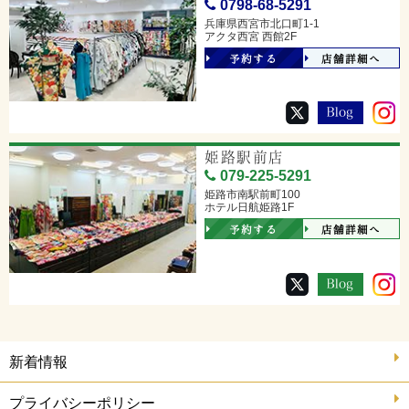
0798-68-5291
兵庫県西宮市北口町1-1
アクタ西宮 西館2F
予約する
店舗詳細へ
姫路駅前店
079-225-5291
姫路市南駅前町100
ホテル日航姫路1F
予約する
店舗詳細へ
新着情報
プライバシーポリシー