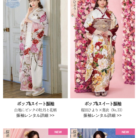
ポップ&スイート振袖
ポップ&スイート振袖
白地にピンクの牡丹と花柄
桜田ひより×葵衣（No.33）
振袖レンタル詳細 >>
振袖レンタル詳細 >>