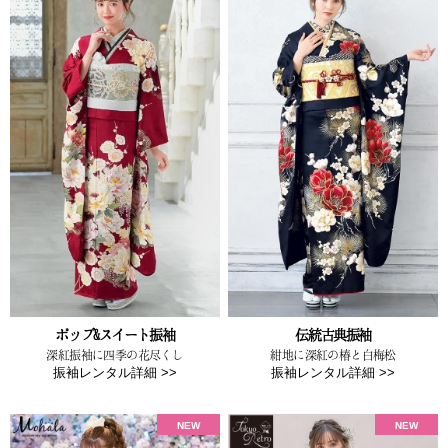
ポップ&スイート振袖
伝統古典振袖
深紅振袖に四季の花尽くし
紺地に深紅の椿と白梅松
振袖レンタル詳細 >>
振袖レンタル詳細 >>