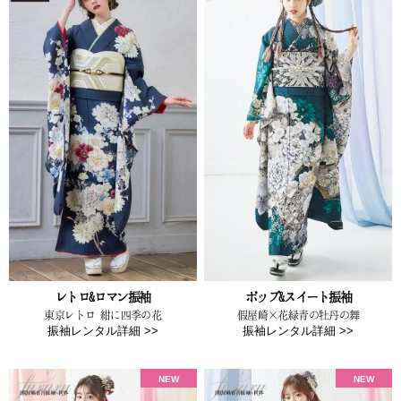
レトロ&ロマン振袖
ポップ&スイート振袖
東京レトロ 紺に四季の花
假屋崎×花緑青の牡丹の舞
振袖レンタル詳細 >>
振袖レンタル詳細 >>