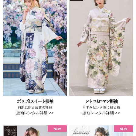
ポップ&スイート振袖
レトロ&ロマン振袖
白地に紺と薄紫の牡丹
くすみピンク系に橘と椿
振袖レンタル詳細 >>
振袖レンタル詳細 >>