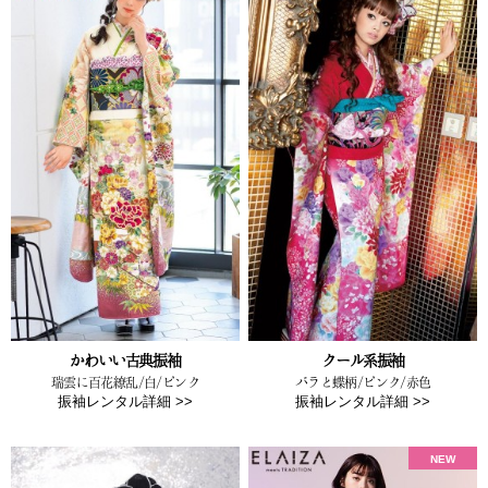
かわいい古典振袖
クール系振袖
瑞雲に百花繚乱/白/ピンク
バラと蝶柄/ピンク/赤色
振袖レンタル詳細 >>
振袖レンタル詳細 >>