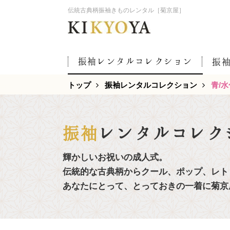
伝統古典柄振袖きものレンタル［菊京屋］
振袖レンタルコレクション
振
トップ
振袖レンタルコレクション
青/水
振袖
レンタルコレク
輝かしいお祝いの成人式。
伝統的な古典柄からクール、ポップ、レト
あなたにとって、とっておきの一着に菊京