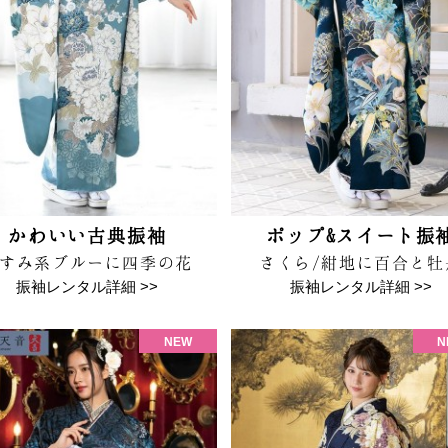
かわいい古典振袖
ポップ&スイート振
すみ系ブルーに四季の花
さくら/紺地に百合と牡
振袖レンタル詳細 >>
振袖レンタル詳細 >>