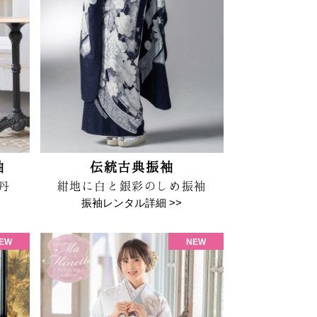
袖
伝統古典振袖
丹
紺地に白と銀彩のしめ振袖
振袖レンタル詳細 >>