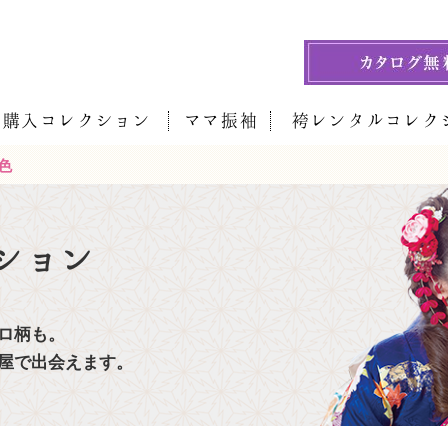
袖購入コレクション
ママ振袖
袴レンタルコレク
色
ション
ロ柄も。
屋で出会えます。