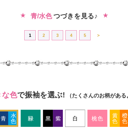
青/水色
つづきを見る♪
1
2
3
4
5
>
きな色
で振袖を選ぶ!
（たくさんのお柄がある