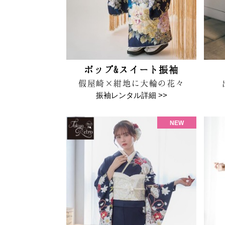
ポップ&スイート振袖
假屋崎×紺地に大輪の花々
振袖レンタル詳細 >>