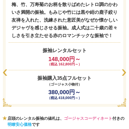
梅、竹、万寿菊のお柄を散りばめたレトロ調のかわ
いさ満開の振袖。もみじや竹には黒や紺の鹿子絞り
友禅を入れた、洗練された意匠美がなぜか懐かしい
デジャヴを感じさせる振袖。成人式は二十歳の若々
しさを引き立たせる赤のロマンチックな振袖で！
振袖レンタルセット
148,000円～
（税込 162,800円～）
振袖購入35点フルセット
（ゴージャス小物付）
380,000円～
（税込 418,000円～）
店頭のレンタル振袖の値札は、
ゴージャスコーディネート
付きの
明瞭安心価格
です