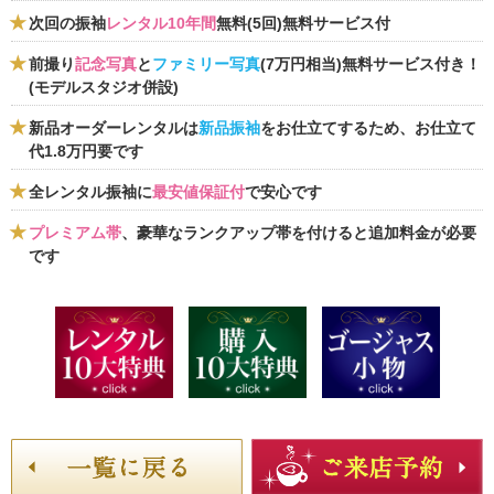
次回の振袖
レンタル10年間
無料(5回)無料サービス付
前撮り
記念写真
と
ファミリー写真
(7万円相当)無料サービス付き！
(モデルスタジオ併設)
新品オーダーレンタルは
新品振袖
をお仕立てするため、お仕立て
代1.8万円要です
全レンタル振袖に
最安値保証付
で安心です
プレミアム帯
、豪華なランクアップ帯を付けると追加料金が必要
です