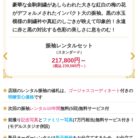
豪華な金駒刺繍があしらわれた大きな紅白の梅の花
がデフォルメされたインパクト大の振袖。黒の水玉
模様の刺繍衿や真紅のしごきが映えて印象的！永遠
に赤と黒の対比する色彩の美しさに息をのむ！
振袖レンタルセット
（スタンダード）
217,800円～
（税込 239,580円～）
店頭のレンタル振袖の値札は、
ゴージャスコーディネート
付きの
明瞭安心価格
です
次回の振袖
レンタル10年間
無料(5回)無料サービス付
前撮り
記念写真
と
ファミリー写真
(7万円相当)無料サービス付き！
(モデルスタジオ併設)
新品オーダーレンタルは
新品振袖
をお仕立てするため、お仕立て