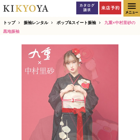
トップ
振袖レンタル
ポップ&スイート振袖
九重×中村里砂の
黒地振袖