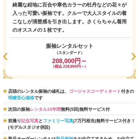
綺麗な紺地に百合や寒色カラーの牡丹などの花々が
入った可愛い振袖です。クルーで大人スタイルの着
こなしが清楚感を引き出します。さくらちゃん着用
のオススメの１枚です。
振袖レンタルセット
（スタンダード）
208,000円～
（税込 228,800円～）
店頭のレンタル振袖の値札は、
ゴージャスコーディネート
付きの
明瞭安心価格
です
次回の振袖
レンタル10年間
無料(5回)無料サービス付
前撮り
記念写真
と
ファミリー写真
(7万円相当)無料サービス付き！
(モデルスタジオ併設)
新品オーダーレンタルは
新品振袖
をお仕立てするため、お仕立て