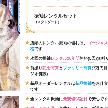
振袖レンタルセット
（スタンダード）
店頭のレンタル振袖の値札は、
ゴージャス
格
です
次回の振袖
レンタル10年間
無料(5回)無料
前撮り
記念写真
と
ファミリー写真
(7万円
ジオ併設)
新品オーダーレンタルは
新品振袖
をお仕立
です
全レンタル振袖に
最安値保証付
で安心です