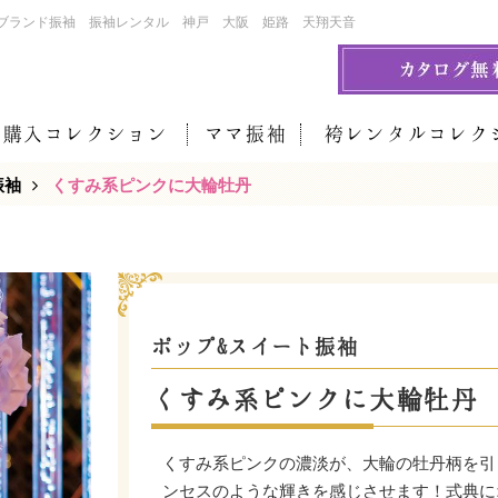
ブランド振袖 振袖レンタル 神戸 大阪 姫路 天翔天音
袖購入コレクション
ママ振袖
袴レンタルコレク
振袖
くすみ系ピンクに大輪牡丹
ポップ&スイート振袖
くすみ系ピンクに大輪牡丹
くすみ系ピンクの濃淡が、大輪の牡丹柄を引
ンセスのような輝きを感じさせます！式典に