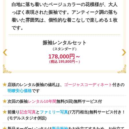
白地に落ち着いたベージュカラーの花模様が、大人
っぽく表現された振袖です。アンティーク調の落ち
着いた雰囲気は、個性的な着こなしで楽しめる１枚
です。
振袖レンタルセット
（スタンダード）
178,000円～
（税込 195,800円～）
店頭のレンタル振袖の値札は、
ゴージャスコーディネート
付きの
明瞭安心価格
です
次回の振袖
レンタル10年間
無料(5回)無料サービス付
前撮り
記念写真
と
ファミリー写真
(7万円相当)無料サービス付き！
(モデルスタジオ併設)
新品オーダーレンタルは
新品振袖
をお仕立てするため、お仕立て