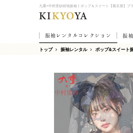
九重×中村里砂紺地振袖┃ポップ＆スイート【菊京屋】ブ
振袖レンタルコレクション
振
トップ
振袖レンタル
ポップ&スイート