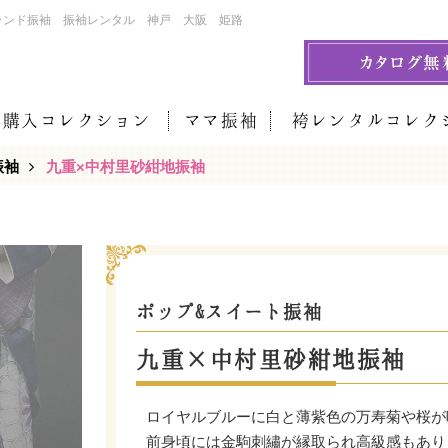
ランド振袖 振袖レンタル 神戸 大阪 姫路
袖購入コレクション
ママ振袖
袴レンタルコレク
振袖
九重×中村里砂紺地振袖
ポップ&スイート振袖
九重×中村里砂紺地振袖
ロイヤルブルーに白と薄紫色の万寿菊や桜が
前身頃には金駒刺繡が縁取られ高級感もあり