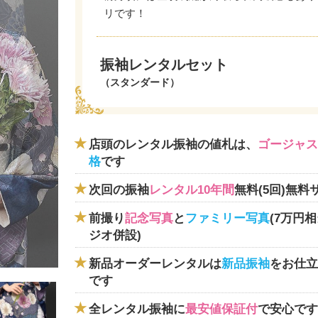
リです！
振袖レンタルセット
（スタンダード）
店頭のレンタル振袖の値札は、
ゴージャス
格
です
次回の振袖
レンタル10年間
無料(5回)無料
前撮り
記念写真
と
ファミリー写真
(7万円
ジオ併設)
新品オーダーレンタルは
新品振袖
をお仕立
です
全レンタル振袖に
最安値保証付
で安心です