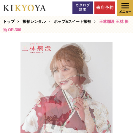
トップ
振袖レンタル
ポップ&スイート振袖
王林爛漫 王林 振
袖 OR-306