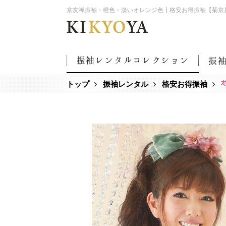
京友禅振袖・橙色・淡いオレンジ色┃格安お得振袖【菊京
振袖レンタルコレクション
振
トップ
振袖レンタル
格安お得振袖