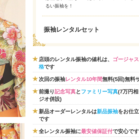
るい振袖を！
振袖レンタルセット
店頭のレンタル振袖の値札は、
ゴージャス
格
です
次回の振袖
レンタル10年間
無料(5回)無料
前撮り
記念写真
と
ファミリー写真
(7万円
ジオ併設)
新品オーダーレンタルは
新品振袖
をお仕立
です
全レンタル振袖に
最安値保証付
で安心です