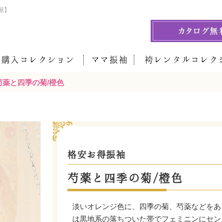
屋】
袖購入コレクション
ママ振袖
袴レンタルコレク
芍薬と四季の菊/橙色
格安お得振袖
芍薬と四季の菊/橙色
淡いオレンジ色に、四季の菊、芍薬などをあ
は黒地系の落ちついた帯でフェミニンにセン