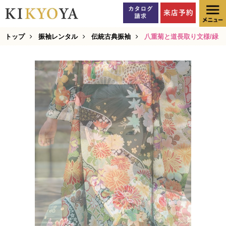
トップ
振袖レンタル
伝統古典振袖
八重菊と道長取り文様/緑