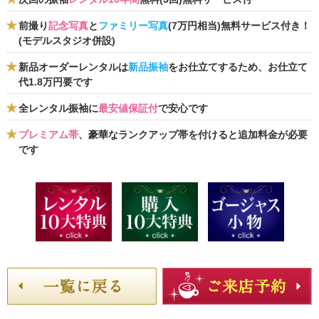
前撮り
記念写真
と
ファミリー写真
(7万円相当)無料サービス付き！
(モデルスタジオ併設)
新品オーダーレンタルは
新品振袖
をお仕立てするため、お仕立て
代1.8万円要です
全レンタル振袖に
最安値保証付
で安心です
プレミアム帯
、豪華なランクアップ帯を付けると追加料金が必要
です