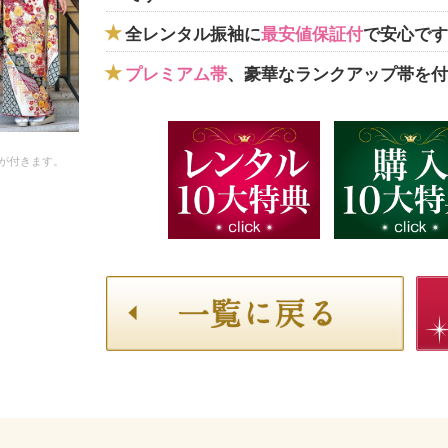
全レンタル振袖に
最安値保証付
で安心です
プレミアム帯
、豪華なランクアップ帯を付
が付きます。