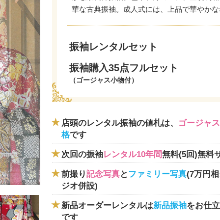
華な古典振袖。成人式には、上品で華やかな
振袖レンタルセット
振袖購入35点フルセット
（ゴージャス小物付）
店頭のレンタル振袖の値札は、
ゴージャス
格
です
次回の振袖
レンタル10年間
無料(5回)無料
前撮り
記念写真
と
ファミリー写真
(7万円
ジオ併設)
新品オーダーレンタルは
新品振袖
をお仕立
です