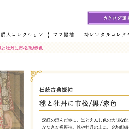
袖購入コレクション
ママ振袖
袴レンタルコレク
毬と牡丹に市松/黒/赤色
伝統古典振袖
毬と牡丹に市松/黒/赤色
深紅の澄んだ赤に、黒とえんじ色の大胆な配
かな京友禅振袖。毬や牡丹の上に、金駒刺繍