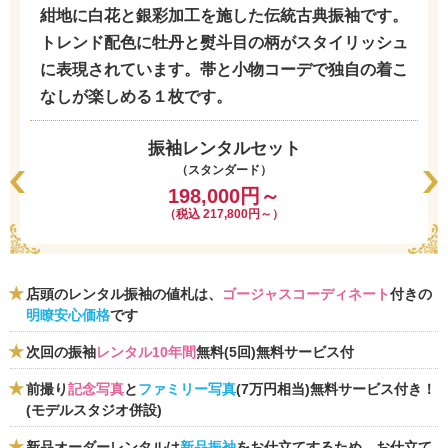
紺地に白花と銀彩加工を施した伝統古典振袖です。
トレンド配色に牡丹と熨斗目の柄がスタイリッシュ
に表現されています。帯と小物コーデで独自の着こ
なしが楽しめる１枚です。
振袖レンタルセット
（スタンダード）
198,000円～
（税込 217,800円～）
店頭のレンタル振袖の値札は、
ゴージャスコーディネート
付きの
明瞭安心価格
です
次回の振袖
レンタル10年間
無料(5回)無料サービス付
前撮り
記念写真
と
ファミリー写真
(7万円相当)無料サービス付き！
(モデルスタジオ併設)
新品オーダーレンタルは
新品振袖
をお仕立てするため、お仕立て