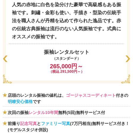
人気の赤地に白色を染分けた豪華で高級感もある振
袖です。刺繡・金彩も使い、手描き・型染の伝統手
法を職人さんが丹精を込めて作られた逸品です。赤
の伝統古典振袖は流行のない人気振袖です。式典に
オススメの振袖です。
振袖レンタルセット
（スタンダード）
265,000円～
（税込 291,500円～）
店頭のレンタル振袖の値札は、
ゴージャスコーディネート
付きの
明瞭安心価格
です
次回の振袖
レンタル10年間
無料(5回)無料サービス付
前撮り
記念写真
と
ファミリー写真
(7万円相当)無料サービス付き！
(モデルスタジオ併設)