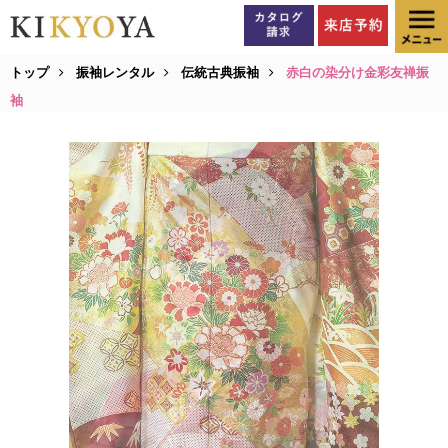
トップ
振袖レンタル
伝統古典振袖
赤白の染分け金彩友禅振
袖