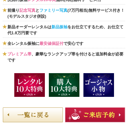
前撮り
記念写真
と
ファミリー写真
(7万円相当)無料サービス付き！
(モデルスタジオ併設)
新品オーダーレンタルは
新品振袖
をお仕立てするため、お仕立て
代1.8万円要です
全レンタル振袖に
最安値保証付
で安心です
プレミアム帯
、豪華なランクアップ帯を付けると追加料金が必要
です