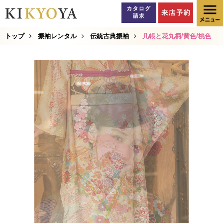
トップ
振袖レンタル
伝統古典振袖
几帳と花丸柄/黄色/桃色