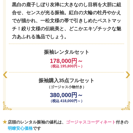
黒白の鹿子しぼり友禅に大きなのし目柄を大胆に組
合せ、センスが光る振袖。紅白の大輪の牡丹やかえ
でが描かれ、一松文様の帯で引きしめたベストマッ
チ！絞り文様の伝統美と、どこかエキゾチックな魅
力あふれる逸品でしょう。
振袖レンタルセット
178,000円～
（税込 195,800円～）
振袖購入35点フルセット
（ゴージャス小物付き）
380,000円～
（税込 418,000円～）
店頭のレンタル振袖の値札は、
ゴージャスコーディネート
付きの
明瞭安心価格
です