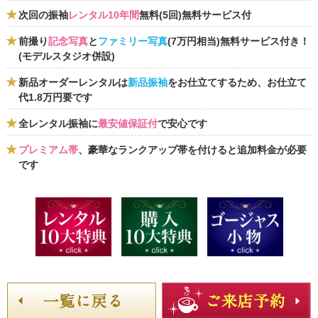
次回の振袖
レンタル10年間
無料(5回)無料サービス付
前撮り
記念写真
と
ファミリー写真
(7万円相当)無料サービス付き！
(モデルスタジオ併設)
新品オーダーレンタルは
新品振袖
をお仕立てするため、お仕立て
代1.8万円要です
全レンタル振袖に
最安値保証付
で安心です
プレミアム帯
、豪華なランクアップ帯を付けると追加料金が必要
です