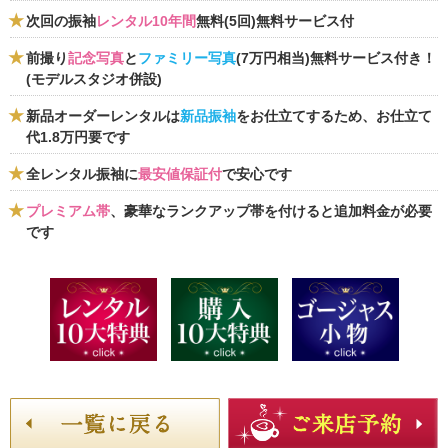
次回の振袖
レンタル10年間
無料(5回)無料サービス付
前撮り
記念写真
と
ファミリー写真
(7万円相当)無料サービス付き！
(モデルスタジオ併設)
新品オーダーレンタルは
新品振袖
をお仕立てするため、お仕立て
代1.8万円要です
全レンタル振袖に
最安値保証付
で安心です
プレミアム帯
、豪華なランクアップ帯を付けると追加料金が必要
です