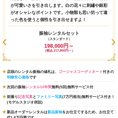
が可愛いさを引き出します。白の花々に刺繡や銀彩
がオシャレなポイントです。小物類も思い切って違
った色を使うと個性を引き出せますよ！
振袖レンタルセット
（スタンダード）
198,000円～
（税込 217,800円～）
店頭のレンタル振袖の値札は、
ゴージャスコーディネート
付きの
明瞭安心価格
です
次回の振袖
レンタル10年間
無料(5回)無料サービス付
前撮り
記念写真
と
ファミリー写真
(7万円相当)無料サービス付き！
(モデルスタジオ併設)
新品オーダーレンタルは
新品振袖
をお仕立てするため、お仕立て
代1.8万円要です