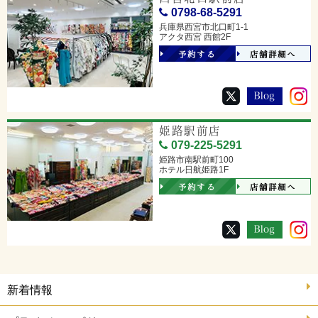
0798-68-5291
兵庫県西宮市北口町1-1
アクタ西宮 西館2F
予約する
店舗詳細へ
姫路駅前店
079-225-5291
姫路市南駅前町100
ホテル日航姫路1F
予約する
店舗詳細へ
新着情報