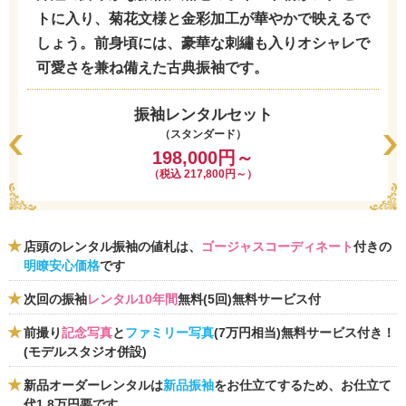
トに入り、菊花文様と金彩加工が華やかで映えるで
しょう。前身頃には、豪華な刺繡も入りオシャレで
可愛さを兼ね備えた古典振袖です。
振袖レンタルセット
（スタンダード）
198,000円～
（税込 217,800円～）
店頭のレンタル振袖の値札は、
ゴージャスコーディネート
付きの
明瞭安心価格
です
次回の振袖
レンタル10年間
無料(5回)無料サービス付
前撮り
記念写真
と
ファミリー写真
(7万円相当)無料サービス付き！
(モデルスタジオ併設)
新品オーダーレンタルは
新品振袖
をお仕立てするため、お仕立て
代1.8万円要です