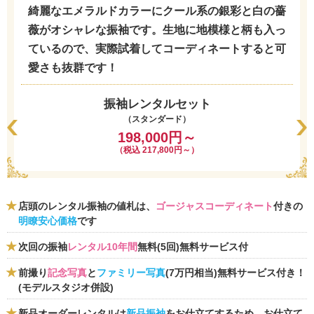
綺麗なエメラルドカラーにクール系の銀彩と白の薔
薇がオシャレな振袖です。生地に地模様と柄も入っ
ているので、実際試着してコーディネートすると可
愛さも抜群です！
振袖レンタルセット
（スタンダード）
198,000円～
（税込 217,800円～）
店頭のレンタル振袖の値札は、
ゴージャスコーディネート
付きの
明瞭安心価格
です
次回の振袖
レンタル10年間
無料(5回)無料サービス付
前撮り
記念写真
と
ファミリー写真
(7万円相当)無料サービス付き！
(モデルスタジオ併設)
新品オーダーレンタルは
新品振袖
をお仕立てするため、お仕立て