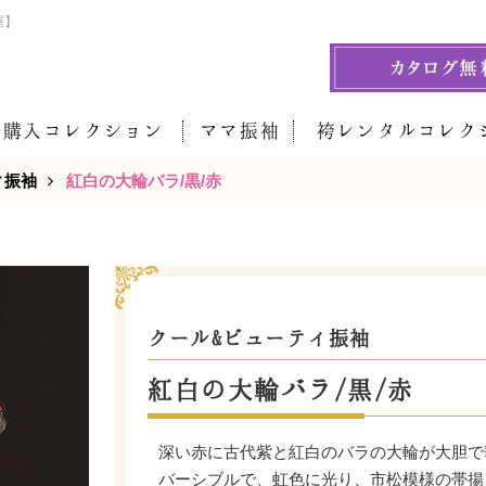
屋】
袖購入コレクション
ママ振袖
袴レンタルコレク
ィ振袖
紅白の大輪バラ/黒/赤
クール&ビューティ振袖
紅白の大輪バラ/黒/赤
深い赤に古代紫と紅白のバラの大輪が大胆で
バーシブルで、虹色に光り、市松模様の帯揚