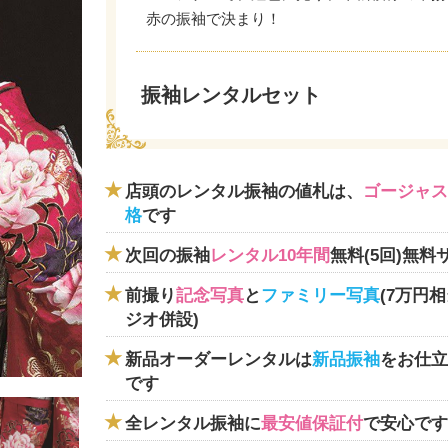
赤の振袖で決まり！
振袖レンタルセット
店頭のレンタル振袖の値札は、
ゴージャス
格
です
次回の振袖
レンタル10年間
無料(5回)無料
前撮り
記念写真
と
ファミリー写真
(7万円
ジオ併設)
新品オーダーレンタルは
新品振袖
をお仕立
です
全レンタル振袖に
最安値保証付
で安心です